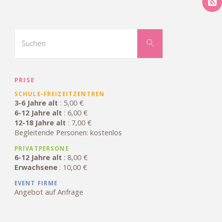
e
t
t
b
t
e
o
e
r
Suchen
o
r
e
nach:
Suchen
k
s
t
PRISE
SCHULE-FREIZEITZENTREN
3-6 Jahre alt
: 5,00 €
6-12 Jahre alt
: 6,00 €
12-18 Jahre alt
: 7,00 €
Begleitende Personen: kostenlos
PRIVATPERSONE
6-12 Jahre alt
: 8,00 €
Erwachsene
: 10,00 €
EVENT FIRME
Angebot auf Anfrage