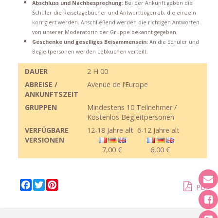
Abschluss und Nachbesprechung:
Bei der Ankunft geben die
Schüler die Reisetagebücher und Antwortbögen ab, die einzeln
korrigiert werden. Anschließend werden die richtigen Antworten
von unserer Moderatorin der Gruppe bekannt gegeben.
Geschenke und geselliges Beisammensein:
An die Schüler und
Begleitpersonen werden Lebkuchen verteilt.
DAUER
2 H 00
ABREISE /
Avenue de l’Europe
ANKUNFTSZEIT
GRUPPEN
Mindestens 10 Teilnehmer /
Kostenlos Begleitpersonen
VERFÜGBARE
12-18 Jahre alt
6-12 Jahre alt
VERSIONEN
7,00 €
6,00 €
F
T
P
PDF
a
w
i
c
i
n