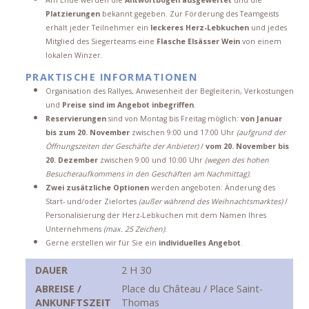
Platzierungen
bekannt gegeben. Zur Förderung des Teamgeists
erhält jeder Teilnehmer ein
leckeres Herz-Lebkuchen
und jedes
Mitglied des Siegerteams eine
Flasche Elsässer Wein
von einem
lokalen Winzer.
PRAKTISCHE INFORMATIONEN
Organisation des Rallyes, Anwesenheit der Begleiterin, Verkostungen
und
Preise sind im Angebot inbegriffen
.
Reservierungen
sind von Montag bis Freitag möglich:
von Januar
bis zum 20. November
zwischen 9:00 und 17:00 Uhr
(aufgrund der
Öffnungszeiten der Geschäfte der Anbieter)
/
vom 20. November bis
20. Dezember
zwischen 9:00 und 10:00 Uhr
(wegen des hohen
Besucheraufkommens in den Geschäften am Nachmittag)
.
Zwei zusätzliche Optionen
werden angeboten: Änderung des
Start- und/oder Zielortes
(außer während des Weihnachtsmarktes)
/
Personalisierung der Herz-Lebkuchen mit dem Namen Ihres
Unternehmens
(max. 25 Zeichen)
.
Gerne erstellen wir für Sie ein
individuelles Angebot
.
DAUER
2 H 30
ABREISE /
Place du Château / Place Saint-
ANKUNFTSZEIT
Thomas