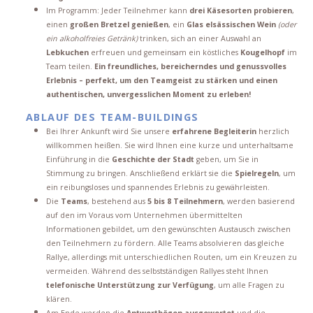
Im Programm: Jeder Teilnehmer kann
drei Käsesorten probieren
,
einen
großen Bretzel genießen
, ein
Glas elsässischen Wein
(oder
ein alkoholfreies Getränk)
trinken, sich an einer Auswahl an
Lebkuchen
erfreuen und gemeinsam ein köstliches
Kougelhopf
im
Team teilen.
Ein freundliches, bereicherndes und genussvolles
Erlebnis – perfekt, um den Teamgeist zu stärken und einen
authentischen, unvergesslichen Moment zu erleben!
ABLAUF DES TEAM-BUILDINGS
Bei Ihrer Ankunft wird Sie unsere
erfahrene Begleiterin
herzlich
willkommen heißen. Sie wird Ihnen eine kurze und unterhaltsame
Einführung in die
Geschichte der Stadt
geben, um Sie in
Stimmung zu bringen. Anschließend erklärt sie die
Spielregeln
, um
ein reibungsloses und spannendes Erlebnis zu gewährleisten.
Die
Teams
, bestehend aus
5 bis 8 Teilnehmern
, werden basierend
auf den im Voraus vom Unternehmen übermittelten
Informationen gebildet, um den gewünschten Austausch zwischen
den Teilnehmern zu fördern. Alle Teams absolvieren das gleiche
Rallye, allerdings mit unterschiedlichen Routen, um ein Kreuzen zu
vermeiden. Während des selbstständigen Rallyes steht Ihnen
telefonische Unterstützung zur Verfügung
, um alle Fragen zu
klären.
Am Ende werden die
Antwortbögen ausgewertet
und die