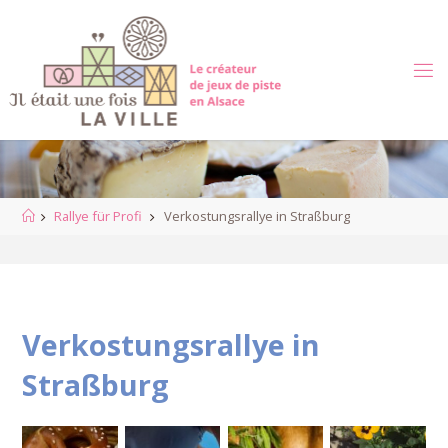
Zum
Inhalt
springen
Start
Rallye für Profi
Verkostungsrallye in Straßburg
Verkostungsrallye in
Straßburg