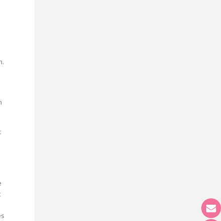
n.
m
t
e
t
es