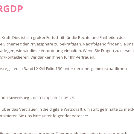
 RGDP
ft. Dies ist ein großer Fortschritt für die Rechte und Freiheiten des
e Sicherheit der Privatsphäre zu bekräftigen.
Nachfolgend finden Sie uns
 darlegen, wie wir diese Verordnung einhalten.
Wenn Sie Fragen zu diesem
com
kontaktieren.
Wir danken Ihnen für Ihr Vertrauen.
insregister im Band LXXVII Folio 130 unter der innergemeinschaftlichen
F-67000 Strassburg – 00 33 (0)3 88 31 05 25
er das Vertrauen in die digitale Wirtschaft, um strittige Inhalte zu mel
aktieren Sie uns bitte unter folgender Adresse:
 Übersetzung, Anpassung oder Zitierung, ob ganz oder teilweise, durch