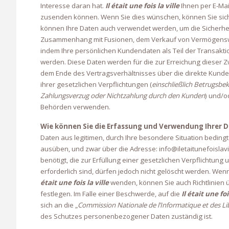
Interesse daran hat.
Il était une fois la ville
Ihnen per E-Mai
zusenden können. Wenn Sie dies wünschen, können Sie sich 
können Ihre Daten auch verwendet werden, um die Sicherhei
Zusammenhang mit Fusionen, dem Verkauf von Vermögenswe
indem Ihre persönlichen Kundendaten als Teil der Transakti
werden.
Diese Daten werden für die zur Erreichung dieser Z
dem Ende des Vertragsverhältnisses über die direkte Kun
ihrer gesetzlichen Verpflichtungen (
einschließlich Betrugsb
Zahlungsverzug oder Nichtzahlung durch den Kunden
) und/o
Behörden verwenden.
Wie können Sie die Erfassung und Verwendung Ihrer 
Daten aus legitimen, durch Ihre besondere Situation beding
ausüben, und zwar über die Adresse: info@iletaitunefoislavi
benötigt, die zur Erfüllung einer gesetzlichen Verpflichtun
erforderlich sind, dürfen jedoch nicht gelöscht werden.
Wenn
était une fois la ville
wenden, können Sie auch Richtlinien 
festlegen.
Im Falle einer Beschwerde, auf die
Il était une foi
sich an die „
Commission Nationale de l’Informatique et des Li
des Schutzes personenbezogener Daten zuständig ist.