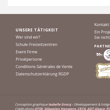
c
i
n
e
t
t
b
t
e
o
e
r
Kontakt
o
r
e
UNSERE TÄTIGKEIT
Ein Proj
k
s
Wer sind wir?
Sie nich
t
Schule-Freizeitzentren
PARTN
Event Firme
Privatpersone
Conditions Générales de Vente
Datenschutzerklärung RGDP
Conception graphique
Isabelle Enocq
– Développement & Intégr
Crédit photo
OTSR
,
Sébastien Hanssens
,
CRTA
,
ADT Alsace
,
Pi