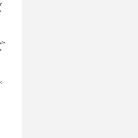
en
m
lle
et.
n
g