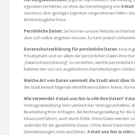
irgendein Verfahren, ist ohne die Genehmigung von
Il était
Gesetzes über geistiges Eigentum vorgesehenen Fällen. Die z
Nichtvertragliche Fotos.
Persönliche Daten:
Sie können unsere Website im Internet
über sich selbst angeben müssen. Es kann jedoch vorkommen,
Datenschutzerklärung für persönliche Daten
: Einst le
Privatsphäre und vor allem der persönlichen Daten ihrer K
„Datenschutzerklärung“ zu verstehen, welche persönlichen D
Rahmen der von uns angebotenen Dienstleistungen schütz
Welche Art von Daten sammelt die Stadt einst über Si
die Stadt einmal folgende Identifikationsdaten: Name, Vor
Wie verwendet
Il était une fois la ville
Ihre Daten?
Il éta
Vertragsabwicklung.
Dies umfasst das Vertragsverhältnis, di
Bearbeitung Ihrer Anfragen, die Rechnungsstellung für die 
Inkassoverfahren, auch durch Dritte.
Diese Daten werden so 
und/oder für die gesetzliche Dauer. Ohne diese Daten könnte 
Dienstleistungen nicht ausführen.
Il était une fois la ville
ka