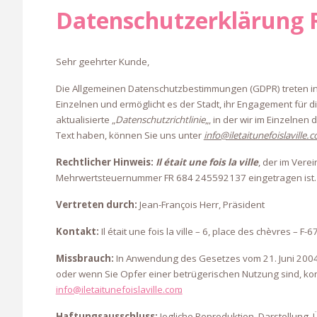
Datenschutzerklärung
Sehr geehrter Kunde,
Die Allgemeinen Datenschutzbestimmungen (GDPR) treten in Kra
Einzelnen und ermöglicht es der Stadt, ihr Engagement für di
aktualisierte „
Datenschutzrichtlinie
„, in der wir im Einzelnen
Text haben, können Sie uns unter
info@iletaitunefoislaville.
Rechtlicher Hinweis:
Il était une fois la ville
, der im Vere
Mehrwertsteuernummer FR 684 245592137 eingetragen ist.
Vertreten durch:
Jean-François Herr, Präsident
Kontakt:
Il était une fois la ville – 6, place des chèvres – 
Missbrauch:
In Anwendung des Gesetzes vom 21. Juni 2004 üb
oder wenn Sie Opfer einer betrügerischen Nutzung sind, kont
info@iletaitunefoislaville.com
.
Haftungsausschluss:
Jegliche Reproduktion, Darstellung,