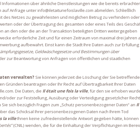
l Informationen über ähnliche Dienstleistungen wie die bereits erbrachte
auf Anfrage unter info@iletaitunefoislaville.com abmelden.
Schließlich
t des Netzes zu gewährleisten und möglichen Betrug zu verhindern oder
rten oder der Übertragung des gesamten oder eines Teils des Geschäf
on an den oder die an der Transaktion beteiligten Dritten weitergegeben
wecke erforderliche Zeit und für einen Zeitraum von maximal drei Jahren 
denwerbung aufbewahrt.
Einst kann die Stadt Ihre Daten auch zur Erfüllung
ekämpfungsgesetze, Geldwäschegesetze und Bestimmungen über
der zur Beantwortung von Anfragen von öffentlichen und staatlichen
Daten verwalten?
Sie können jederzeit die Löschung der Sie betreffend
ten Gründen beantragen oder Ihr Recht auf Übertragbarkeit Ihrer Daten
lle.com.
Die Daten, die
Il était une fois la ville
, für den sie erhoben wurd
g und/oder zur Feststellung, Ausübung oder Verteidigung gesetzlicher Rech
 Sie sich bezüglich Fragen zum „Schutz personenbezogener Daten“ an
Il
über das Schicksal Ihrer personenbezogenen Daten nach Ihrem Tod
s la ville
Ihnen keine zufriedenstellende Antwort gegeben hätte, können 
bertés“
(CNIL) wenden, die für die Einhaltung der Verpflichtungen im Berei