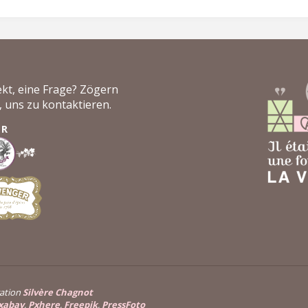
ekt, eine Frage? Zögern
t, uns zu kontaktieren.
ER
ation
Silvère Chagnot
xabay
,
Pxhere
,
Freepik
,
PressFoto