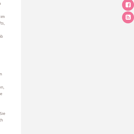
n
 im
ts,
ab
en
en,
te
Sie
ch