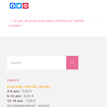
F
T
P
a
w
i
c
i
n
Un jeu de piste pour bien commencer l’année
e
t
t
scolaire !
b
t
e
o
e
r
o
r
e
k
s
t
Search
for:
Search
TARIFS
SCOLAIRE-CENTRE LOISIRS
3-6 ans
: 5,00 €
6-12 ans
: 6,00 €
12-18 ans
: 7,00 €
Accompagnateurs : gratuit