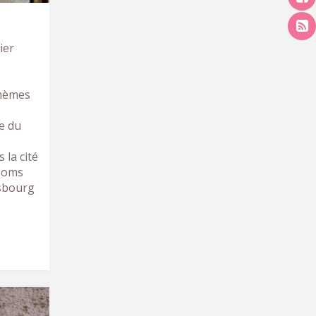
ier
Thèmes
e du
 la cité
 noms
asbourg