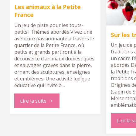
Les animaux à la Petite
France
Un jeu de piste pour les touts-
petits ! Thèmes abordés Vivez une
Sur les 
aventure passionnante à travers le
Un jeu de p
quartier de la Petite France, où
traditions
petits et grands partiront à la
un cadre f
découverte d’animaux domestiques
abordés Dé
et sauvages gravés dans la pierre,
la Petite F
ornant des sculptures, enseignes
traditions 
et emblèmes. Une activité ludique
Origines d
éducative qui invite à…
(sapin de S
Meisenthal
"Les
Lire la suite
emblématiq
animaux
Lire la s
à