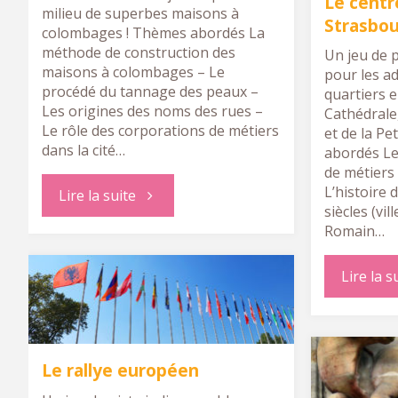
Le centr
milieu de superbes maisons à
Strasbo
colombages ! Thèmes abordés La
méthode de construction des
Un jeu de 
maisons à colombages – Le
pour les a
procédé du tannage des peaux –
quartiers 
Les origines des noms des rues –
Cathédrale
Le rôle des corporations de métiers
et de la Pe
dans la cité…
abordés Le
de métiers 
L’histoire 
"Le
Lire la suite
siècles (vil
Romain…
quartier
Lire la s
de
la
Petite
Le rallye européen