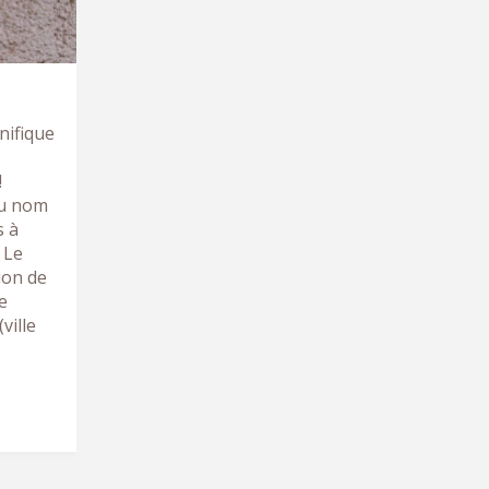
nifique
!
du nom
s à
 Le
ion de
de
ville