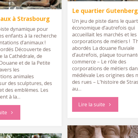
de
Cathédrale"
Le quartier Gutenberg
Strasbourg"
aux à Strasbourg
Un jeu de piste dans le quart
économique d’autrefois qui
piste dynamique pour
accueillait les marchés et les
es enfants à la recherche
corporations de métiers ! 
ntations d’animaux !
abordés La douane fluviale
ordés Découverte des
d’autrefois, plaque tournant
e la Cathédrale, de
commerce – Le rôle des
Douane et de la Petite
corporations de métiers dans
avers les
médiévale Les origines des
tions animales
des rues – L’histoire de Str
sur des sculptures, des
au…
et des emblèmes. Les
ent à la…
"Le
Lire la suite
"Les
uite
quartier
animaux
Gutenberg"