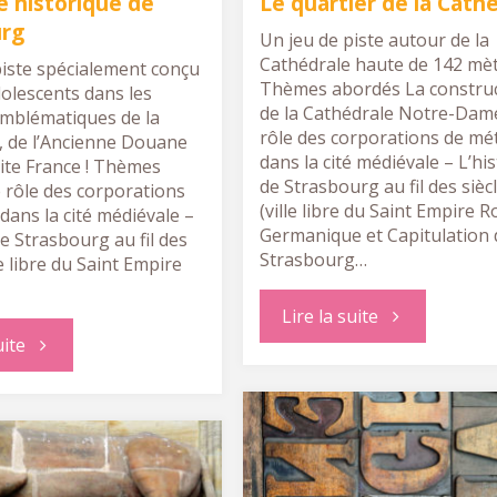
e historique de
Le quartier de la Cath
urg
Un jeu de piste autour de la
Cathédrale haute de 142 mèt
piste spécialement conçu
Thèmes abordés La constru
dolescents dans les
de la Cathédrale Notre-Dam
emblématiques de la
rôle des corporations de mé
, de l’Ancienne Douane
dans la cité médiévale – L’his
tite France ! Thèmes
de Strasbourg au fil des sièc
 rôle des corporations
(ville libre du Saint Empire 
dans la cité médiévale –
Germanique et Capitulation 
de Strasbourg au fil des
Strasbourg…
le libre du Saint Empire
"Le
Lire la suite
"Le
uite
quartier
centre
de
historique
la