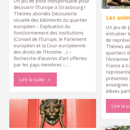
Un jeu de piste indispensable pour
France"
découvrir l’Europe à Strasbourg !
Thèmes abordés Découverte
Les anim
visuelle des bâtiments du quartier
européen – Explication du
Un jeu de 
fonctionnement des institutions
entraîner l
(Conseil de l’Europe, le Parlement
de représe
européen et la Cour européenne
Thèmes ab
des droits de l’Homme …) –
quartiers d
Recherche d’œuvres d’art offertes
l’Ancienne 
par les pays membres –…
France à tr
représenta
présentes 
"Le
Lire la suite
enseignes 
élèves part
rallye
Lire la s
européen"