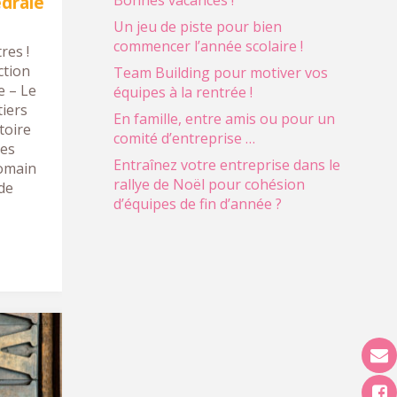
édrale
Bonnes vacances !
Un jeu de piste pour bien
commencer l’année scolaire !
res !
ction
Team Building pour motiver vos
e – Le
équipes à la rentrée !
tiers
En famille, entre amis ou pour un
toire
comité d’entreprise …
les
Entraînez votre entreprise dans le
Romain
rallye de Noël pour cohésion
de
d’équipes de fin d’année ?