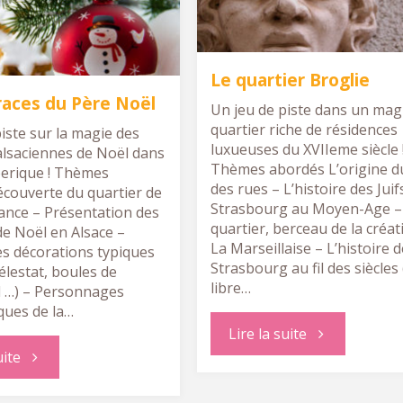
à
Strasbourg"
Le quartier Broglie
traces du Père Noël
Un jeu de piste dans un mag
quartier riche de résidences
iste sur la magie des
luxueuses du XVIIeme siècle 
 alsaciennes de Noël dans
Thèmes abordés L’origine 
éerique ! Thèmes
des rues – L’histoire des Juif
couverte du quartier de
Strasbourg au Moyen-Age –
rance – Présentation des
quartier, berceau de la créat
de Noël en Alsace –
La Marseillaise – L’histoire 
es décorations typiques
Strasbourg au fil des siècles (
élestat, boules de
libre…
 …) – Personnages
ues de la…
"Le
Lire la suite
"Sur
uite
quartier
les