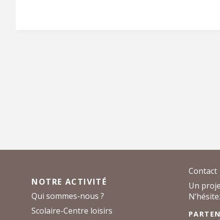
o
e
r
o
r
e
k
s
t
Contact
NOTRE ACTIVITÉ
Un proje
Qui sommes-nous ?
N’hésite
Scolaire-Centre loisirs
PARTEN