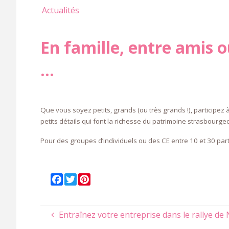
Actualités
En famille, entre amis 
…
Que vous soyez petits, grands (ou très grands !), participez 
petits détails qui font la richesse du patrimoine strasbourgeo
Pour des groupes d’individuels ou des CE entre 10 et 30 part
F
T
P
a
w
i
c
i
n
Entraînez votre entreprise dans le rallye de
e
t
t
b
t
e