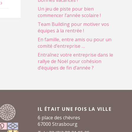
Bonnes vacances !
Un jeu de piste pour bien
commencer l’année scolaire !
Team Building pour motiver vos
équipes à la rentrée !
En famille, entre amis ou pour un
comité d’entreprise …
Entraînez votre entreprise dans le
rallye de Noël pour cohésion
d’équipes de fin d’année ?
IL ÉTAIT UNE FOIS LA VILLE
6 place des chèvres
67000 Strasbourg