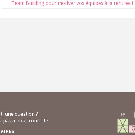
Team Building pour motiver vos équipes à la rentrée !
t, une question ?
z pas à nous contacter.
AIRES