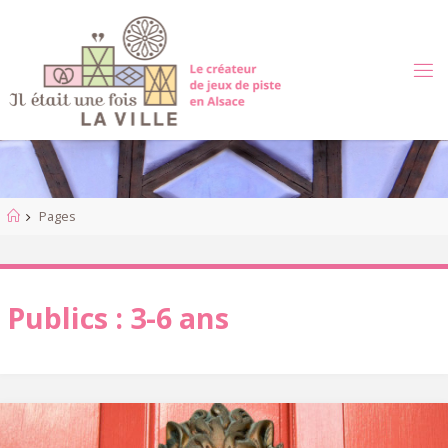
Skip
to
content
Home
Pages
Publics :
3-6 ans