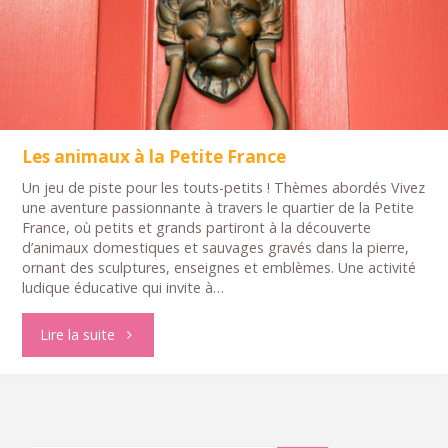
Les animaux à la Petite France
Un jeu de piste pour les touts-petits ! Thèmes abordés Vivez
une aventure passionnante à travers le quartier de la Petite
France, où petits et grands partiront à la découverte
d’animaux domestiques et sauvages gravés dans la pierre,
ornant des sculptures, enseignes et emblèmes. Une activité
ludique éducative qui invite à…
"Les
Lire la suite
animaux
à