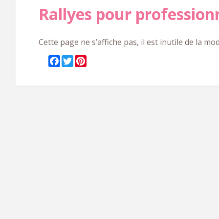
Rallyes pour profession
Cette page ne s’affiche pas, il est inutile de la modi
F
T
P
a
w
i
c
i
n
e
t
t
b
t
e
o
e
r
o
r
e
k
s
t