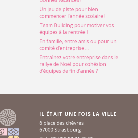
Bonnes vacances !
Un jeu de piste pour bien
commencer l’année scolaire !
Team Building pour motiver vos
équipes à la rentrée !
En famille, entre amis ou pour un
comité d’entreprise …
Entraînez votre entreprise dans le
rallye de Noël pour cohésion
d’équipes de fin d’année ?
IL ÉTAIT UNE FOIS LA VILLE
6 place des chèvres
67000 Strasbourg